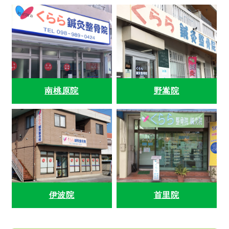
南桃原院
野嵩院
伊波院
首里院