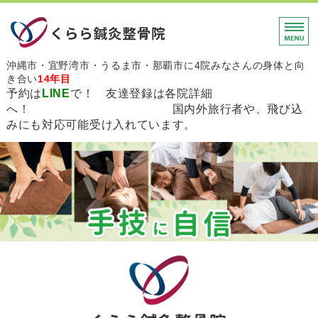
沖縄市・宜野湾市・うる
沖縄市・宜野湾市・うるま市・那覇市に4院みなさんの身体と向
き合い
14年目
予約は
LINE
で！ 友達登録は各院詳細
へ！ 国内外旅行者や、飛び込
みにも対応可能受け入れています。
ホーム
メニュー・料金
会社概要
初めての方
お問い合わせ