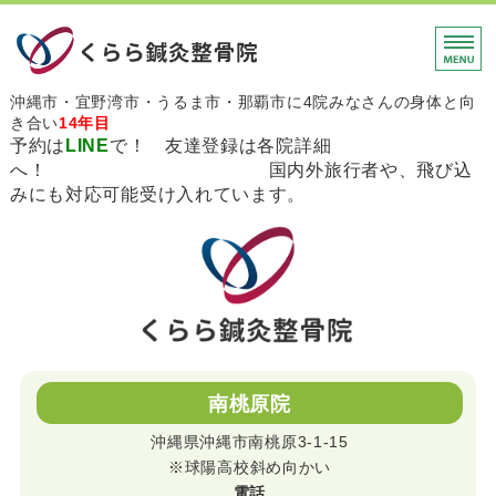
沖縄市・宜野湾市・うる
沖縄市・宜野湾市・うるま市・那覇市に4院みなさんの身体と向
き合い
14年目
予約は
LINE
で！ 友達登録は各院詳細
へ！ 国内外旅行者や、飛び込
みにも対応可能受け入れています。
ホーム
メニュー・料金
会社概要
初めての方
南桃原院
お問い合わせ
沖縄県沖縄市南桃原3-1-15
※球陽高校斜め向かい
電話